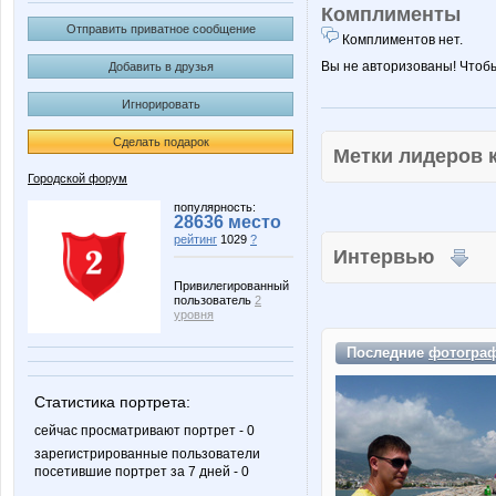
Комплименты
Отправить приватное сообщение
Комплиментов нет.
Вы не авторизованы! Чтоб
Добавить в друзья
Игнорировать
Сделать подарок
Метки лидеров
Городской форум
популярность:
28636 место
рейтинг
1029
?
Интервью
Привилегированный
пользователь
2
уровня
Последние
фотогра
Статистика портрета:
сейчас просматривают портрет - 0
зарегистрированные пользователи
посетившие портрет за 7 дней - 0