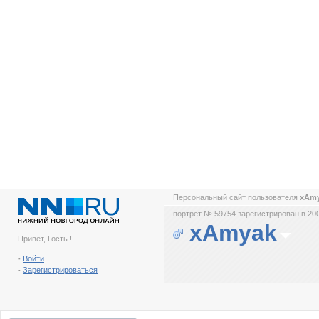
Персональный сайт пользователя
xAm
портрет № 59754 зарегистрирован в 200
xAmyak
Привет, Гость !
-
Войти
-
Зарегистрироваться