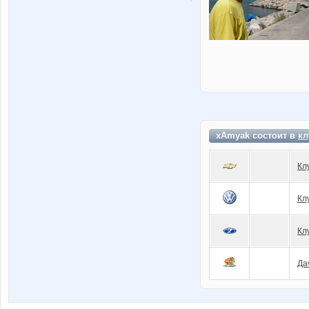
xAmyak состоит в
кл
Кл
Кл
Кл
Да