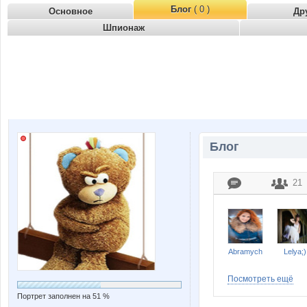
Блог
( 0 )
Основное
Др
Шпионаж
Блог
21
Abramych
Lelya;)
Посмотреть ещё
Портрет заполнен на 51 %