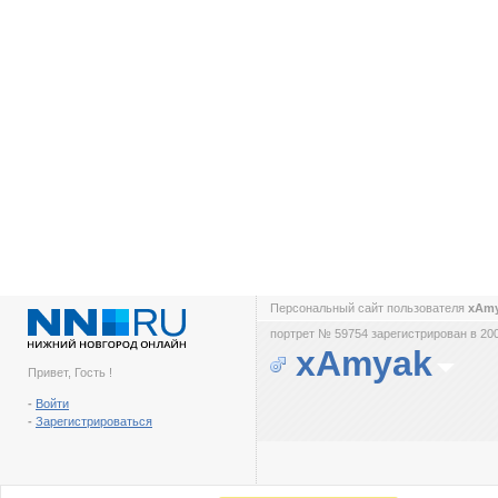
Персональный сайт пользователя
xAm
портрет № 59754 зарегистрирован в 200
xAmyak
Привет, Гость !
-
Войти
-
Зарегистрироваться