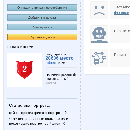
lestia
vishny
Этот блог
Отправить приватное сообщение
блогеров
.
Добавить в друзья
Игнорировать
Фарфор
Кис
Посетит
Сделать подарок
Городской форум
популярность:
Посмотре
28636 место
рейтинг
1029
?
Привилегированный
пользователь
2
уровня
Статистика портрета:
сейчас просматривают портрет - 0
зарегистрированные пользователи
посетившие портрет за 7 дней - 0